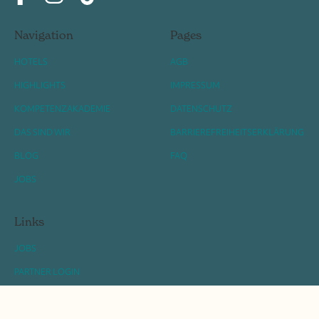
Navigation
Pages
HOTELS
AGB
HIGHLIGHTS
IMPRESSUM
KOMPETENZAKADEMIE
DATENSCHUTZ
DAS SIND WIR
BARRIEREFREIHEITSERKLÄRUNG
BLOG
FAQ
JOBS
Links
JOBS
PARTNER LOGIN
BRAND PORTAL