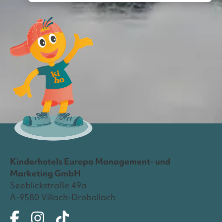
Kinderhotels Europa Management- und
Marketing GmbH
Seeblickstraße 49a
A-9580 Villach-Drobollach