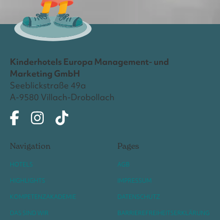
Kinderhotels Europa Management- und
Marketing GmbH
Seeblickstraße 49a
A-9580 Villach-Drobollach
Navigation
Pages
HOTELS
AGB
HIGHLIGHTS
IMPRESSUM
KOMPETENZAKADEMIE
DATENSCHUTZ
DAS SIND WIR
BARRIEREFREIHEITSERKLÄRUNG