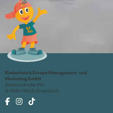
Kinderhotels Europa Management- und
Marketing GmbH
Seeblickstraße 49a
A-9580 Villach-Drobollach