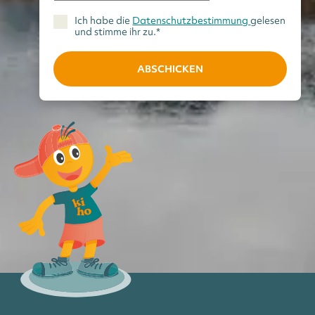
Ich habe die
Datenschutzbestimmung
gelesen
und stimme ihr zu.*
ABSCHICKEN