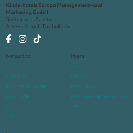
Kinderhotels Europa Management- und
Marketing GmbH
Seeblickstraße 49a
A-9580 Villach-Drobollach
Navigation
Pages
HOTELS
AGB
HIGHLIGHTS
IMPRESSUM
KOMPETENZAKADEMIE
DATENSCHUTZ
DAS SIND WIR
BARRIEREFREIHEITSERKLÄRUNG
BLOG
FAQ
JOBS