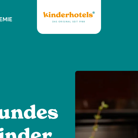
EMIE
undes
inder