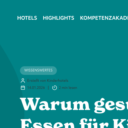
HOTELS
HIGHLIGHTS
KOMPETENZAKAD
WISSENSWERTES
Erstellt von Kinderhotels
14.01.2026
|
2 min
lesen
Warum ges
Essen für K