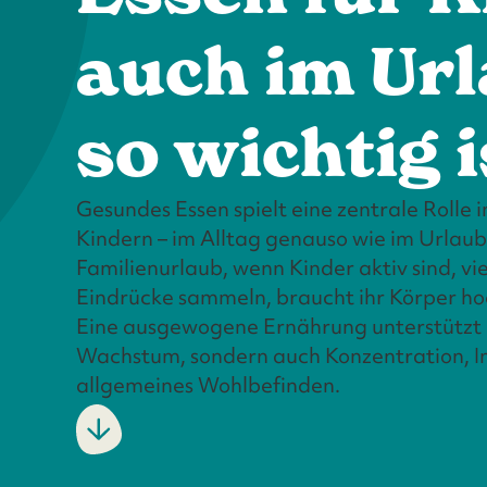
auch im Ur
so wichtig i
Gesundes Essen spielt eine zentrale Rolle 
Kindern – im Alltag genauso wie im Urlau
Familienurlaub, wenn Kinder aktiv sind, v
Eindrücke sammeln, braucht ihr Körper ho
Eine ausgewogene Ernährung unterstützt 
Wachstum, sondern auch Konzentration, 
allgemeines Wohlbefinden.