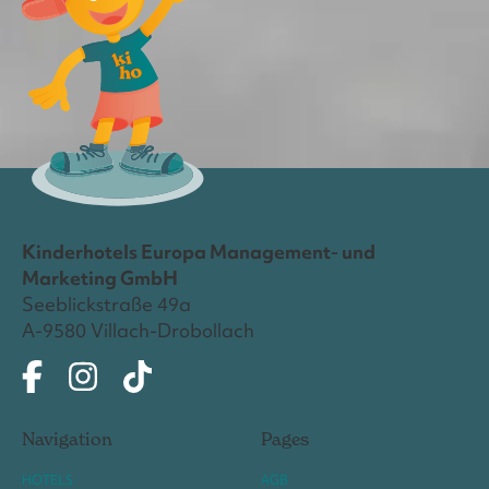
Kinderhotels Europa Management- und
Marketing GmbH
Seeblickstraße 49a
A-9580 Villach-Drobollach
Navigation
Pages
HOTELS
AGB