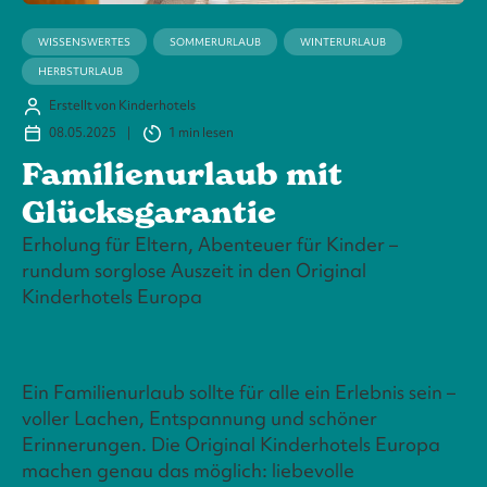
WISSENSWERTES
SOMMERURLAUB
WINTERURLAUB
HERBSTURLAUB
Erstellt von Kinderhotels
08.05.2025
|
1 min
lesen
Familienurlaub mit
Glücksgarantie
Erholung für Eltern, Abenteuer für Kinder –
rundum sorglose Auszeit in den Original
Kinderhotels Europa
Ein Familienurlaub sollte für alle ein Erlebnis sein –
voller Lachen, Entspannung und schöner
Erinnerungen. Die Original Kinderhotels Europa
machen genau das möglich: liebevolle