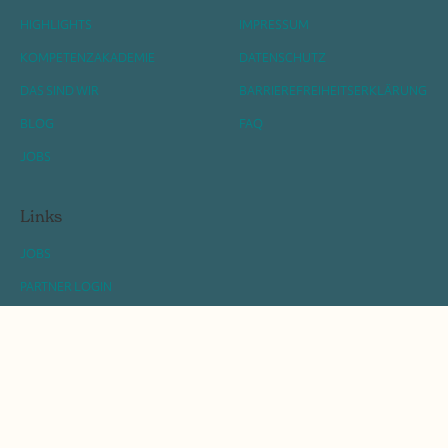
HIGHLIGHTS
IMPRESSUM
KOMPETENZAKADEMIE
DATENSCHUTZ
DAS SIND WIR
BARRIEREFREIHEITSERKLÄRUNG
BLOG
FAQ
JOBS
Links
JOBS
PARTNER LOGIN
BRAND PORTAL
KATALOG
© 2026 KINDERHOTELS X WEB-CROSSING X