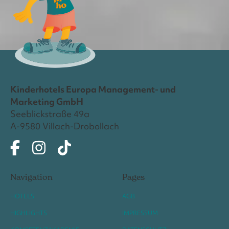
Kinderhotels Europa Management- und
Marketing GmbH
Seeblickstraße 49a
A-9580 Villach-Drobollach
Navigation
Pages
HOTELS
AGB
HIGHLIGHTS
IMPRESSUM