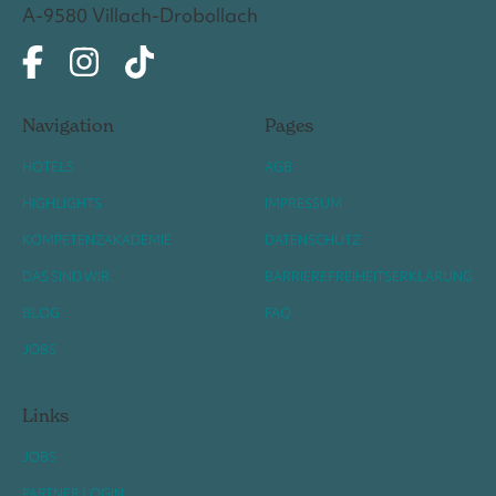
A-9580 Villach-Drobollach
Navigation
Pages
HOTELS
AGB
HIGHLIGHTS
IMPRESSUM
KOMPETENZAKADEMIE
DATENSCHUTZ
DAS SIND WIR
BARRIEREFREIHEITSERKLÄRUNG
BLOG
FAQ
JOBS
Links
JOBS
PARTNER LOGIN