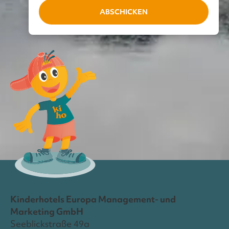
ABSCHICKEN
Kinderhotels Europa Management- und
Marketing GmbH
Seeblickstraße 49a